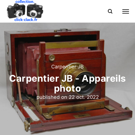
Carpentier JB
Carpentier JB - Appareils
photo
published on
22 oct. 2022