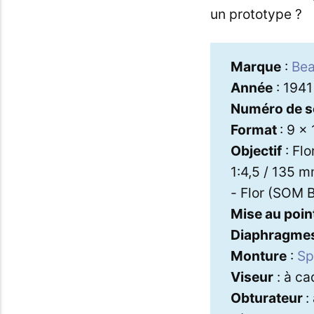
un prototype ?
Marque
:
Bea
Année
: 1941
Numéro de s
Format
: 9 x
Objectif
: Flo
1:4,5 / 135 
- Flor (SOM B
Mise au poin
Diaphragme
Monture
:
Sp
Viseur
: à ca
Obturateur
: