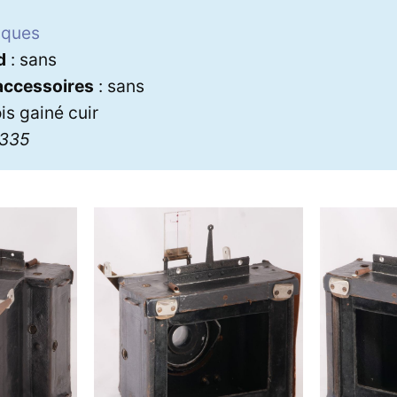
aques
d
: sans
 accessoires
: sans
is gainé cuir
3335