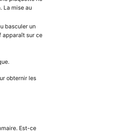
n. La mise au
peu basculer un
f apparaît sur ce
que.
ur obternir les
mmaire. Est-ce