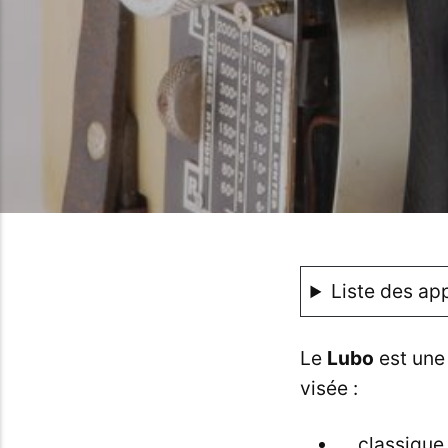
Liste des app
Le
Lubo
est une
visée :
classique 