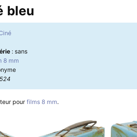
é bleu
Ciné
érie
: sans
lm 8 mm
onyme
3524
cteur pour
films 8 mm
.