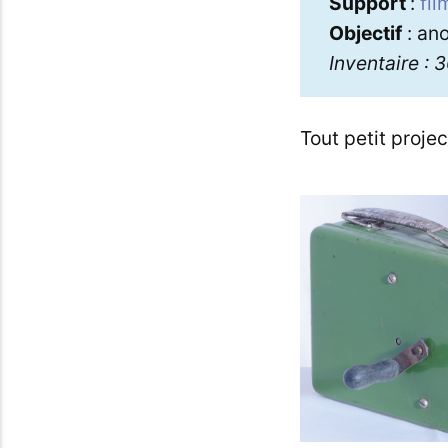
Support
:
fi
Objectif
: an
Inventaire : 
Tout petit proje