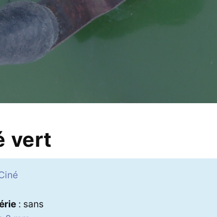
é vert
Ciné
érie
: sans