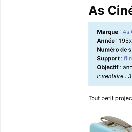
As Cin
Marque
:
As 
Année
: 195x
Numéro de s
Support
:
fi
Objectif
: an
Inventaire : 
Tout petit proje