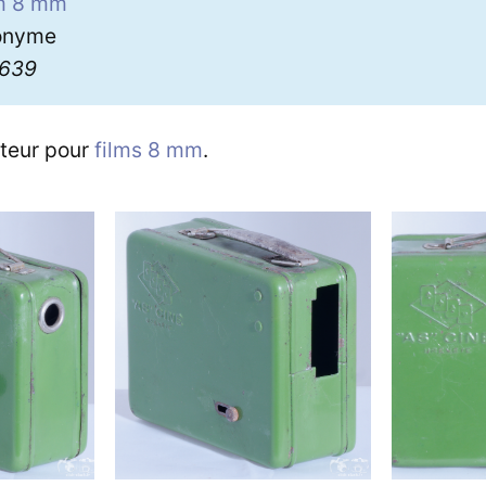
lm 8 mm
onyme
3639
cteur pour
films 8 mm
.