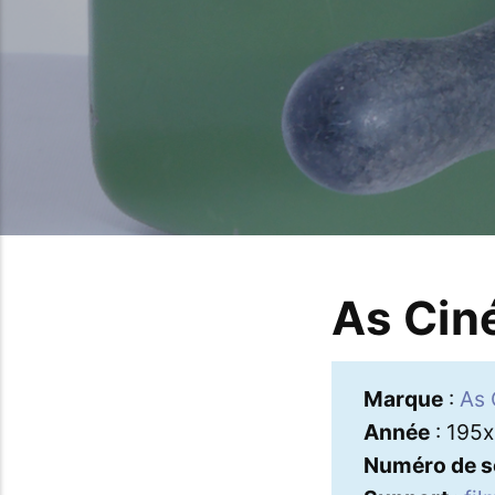
As Cin
Marque
:
As 
Année
: 195x
Numéro de s