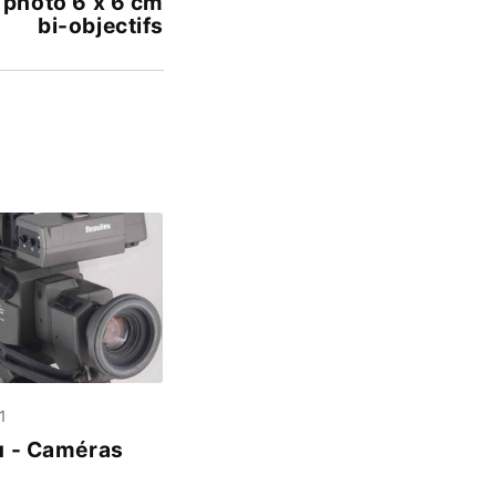
 photo 6 x 6 cm
bi-objectifs
1
u - Caméras