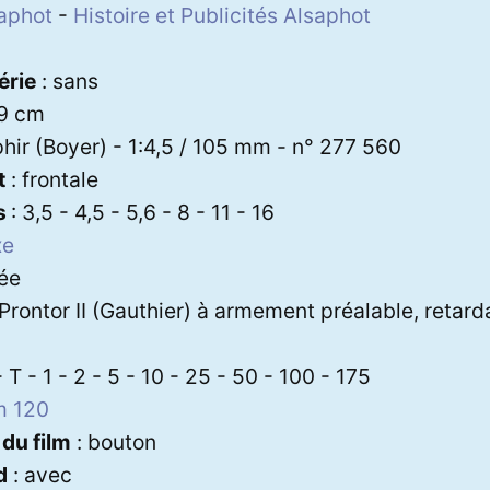
aphot
-
Histoire et Publicités Alsaphot
0
érie
: sans
 9 cm
hir (Boyer) - 1:4,5 / 105 mm - n° 277 560
t
: frontale
s
: 3,5 - 4,5 - 5,6 - 8 - 11 - 16
xe
lée
 Prontor II (Gauthier) à armement préalable, retard
- T - 1 - 2 - 5 - 10 - 25 - 50 - 100 - 175
m 120
du film
: bouton
d
: avec