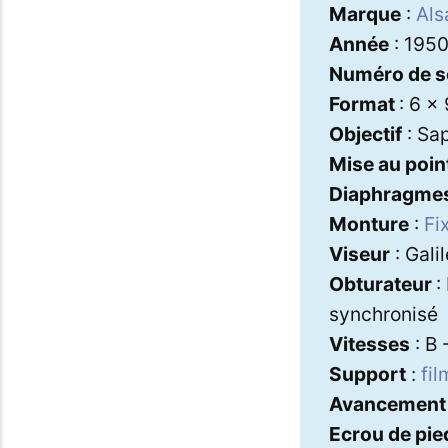
Marque
:
Als
Année
: 195
Numéro de s
Format
: 6 x
Objectif
: Sap
Mise au poin
Diaphragme
Monture
:
Fi
Viseur
: Gali
Obturateur
:
synchronisé
Vitesses
: B 
Support
:
fil
Avancement 
Ecrou de pie