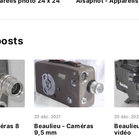
areils photo 24 x 24
Alsaphot - Appareils
posts
20 déc. 2021
20 déc. 202
éras 8
Beaulieu - Caméras
Beaulie
9,5 mm
vidéo