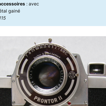
 accessoires
: avec
étal gainé
115