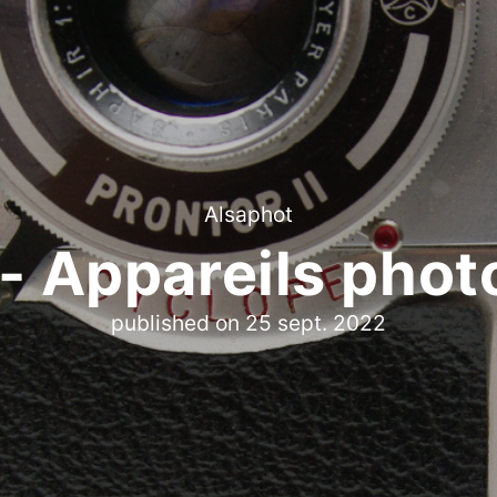
Alsaphot
- Appareils phot
published on
25 sept. 2022