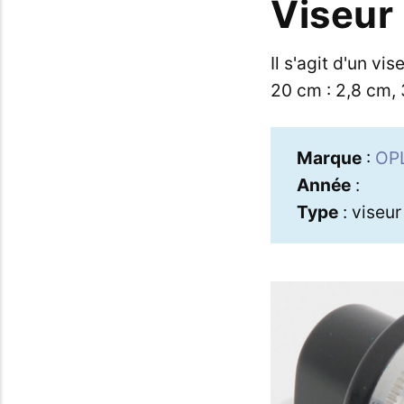
Viseur 
Il s'agit d'un vi
20 cm : 2,8 cm, 
Marque
:
OP
Année
:
Type
: viseur