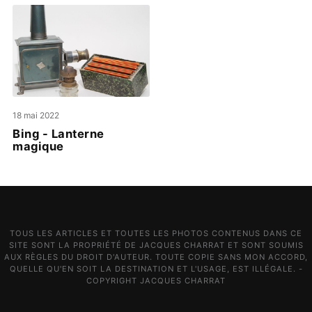
18 mai 2022
Bing - Lanterne
magique
TOUS LES ARTICLES ET TOUTES LES PHOTOS CONTENUS DANS CE
SITE SONT LA PROPRIÉTÉ DE JACQUES CHARRAT ET SONT SOUMIS
AUX RÈGLES DU DROIT D'AUTEUR. TOUTE COPIE SANS MON ACCORD,
QUELLE QU'EN SOIT LA DESTINATION ET L'USAGE, EST ILLÉGALE. -
COPYRIGHT JACQUES CHARRAT