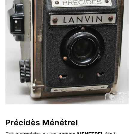
Précidès Ménétrel
Cet exemplaire qui se nomme
MENETREL
était