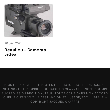
20 déc. 2021
Beaulieu - Caméras
vidéo
TOUS LES ARTICLES ET TOUTES LES PHOTOS CONTENUS DANS CE
SITE SONT LA PROPRIÉTÉ DE JACQUES CHARRAT ET SONT SOUMIS
AUX RÈGLES DU DROIT D'AUTEUR. TOUTE COPIE SANS MON ACCORD,
QUELLE QU'EN SOIT LA DESTINATION ET L'USAGE, EST ILLÉGALE. -
COPYRIGHT JACQUES CHARRAT