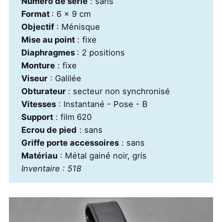
Numéro de série
: sans
Format
: 6 x 9 cm
Objectif
: Ménisque
Mise au point
: fixe
Diaphragmes
: 2 positions
Monture
: fixe
Viseur
: Galilée
Obturateur
: secteur non synchronisé
Vitesses
: Instantané - Pose - B
Support
: film 620
Ecrou de pied
: sans
Griffe porte accessoires
: sans
Matériau
: Métal gainé noir, gris
Inventaire : 518