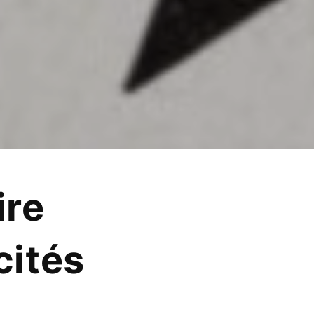
ire
cités