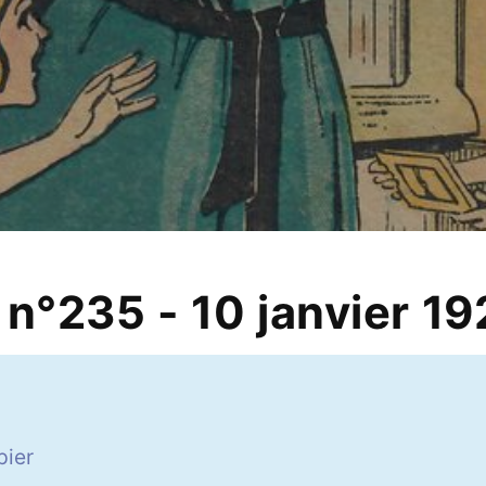
 n°235 - 10 janvier 1
6
pier