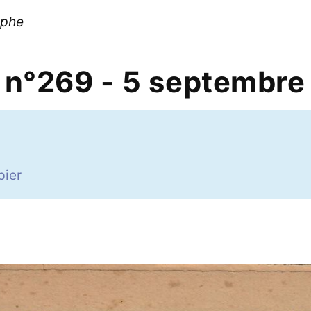
aphe
e n°269 - 5 septembre
6
pier