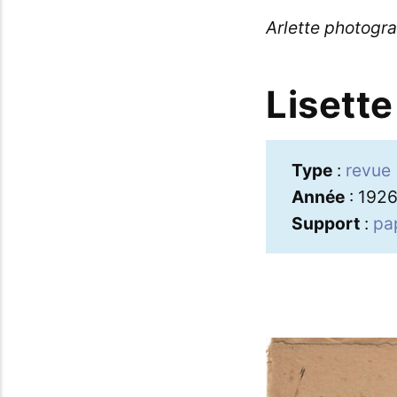
Arlette photogr
Lisett
Type
:
revue
Année
: 192
Support
:
pa