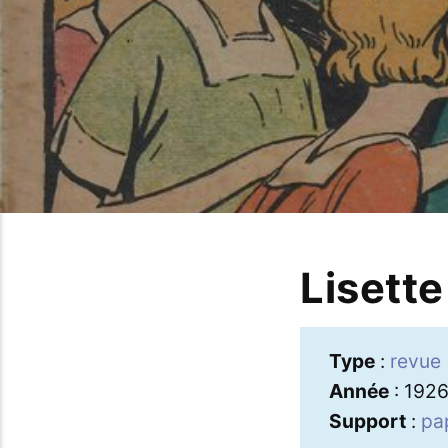
Lisette
Type
:
revue
Année
: 192
Support
:
pa