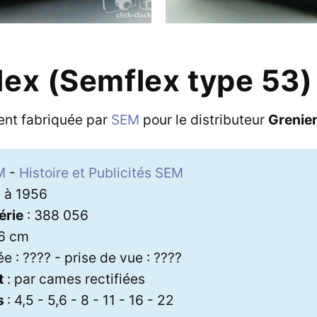
lex (Semflex type 53)
ent fabriquée par
SEM
pour le distributeur
Grenie
M
-
Histoire et Publicités SEM
 à 1956
érie
: 388 056
 6 cm
ée : ???? - prise de vue : ????
t
: par cames rectifiées
s
: 4,5 - 5,6 - 8 - 11 - 16 - 22