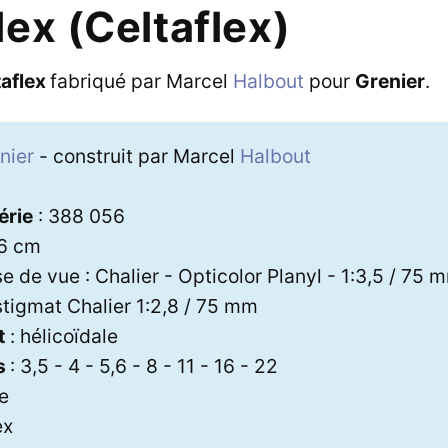
ex (Celtaflex)
taflex
fabriqué par Marcel
Halbout
pour
Grenier
.
nier
- construit par Marcel
Halbout
érie
: 388 056
 6 cm
se de vue : Chalier - Opticolor Planyl - 1:3,5 / 75
stigmat Chalier 1:2,8 / 75 mm
t
: hélicoïdale
s
: 3,5 - 4 - 5,6 - 8 - 11 - 16 - 22
xe
ex