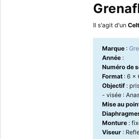
Grenafl
Il s'agit d'un
Cel
Marque
:
Gre
Année
:
Numéro de s
Format
: 6 x
Objectif
: pri
- visée : Ana
Mise au poin
Diaphragme
Monture
: fi
Viseur
: Refl