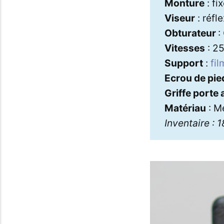
Monture
: fi
Viseur
: réfl
Obturateur
:
Vitesses
: 25
Support
:
fil
Ecrou de pie
Griffe porte
Matériau
: Mé
Inventaire : 