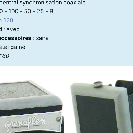
 central synchronisation coaxiale
0 - 100 - 50 - 25 - B
m 120
d
: avec
 accessoires
: sans
étal gainé
3160