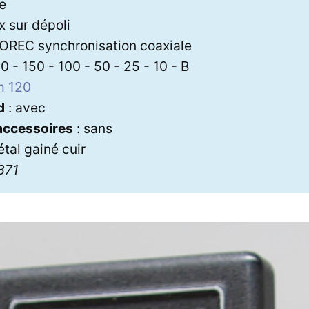
xe
ex sur dépoli
 OREC synchronisation coaxiale
0 - 150 - 100 - 50 - 25 - 10 - B
m 120
d
: avec
 accessoires
: sans
tal gainé cuir
1871