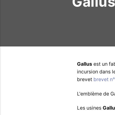
Gallus
Gallus
est un fa
incursion dans 
brevet
brevet n
L'emblème de Gal
Les usines
Gall