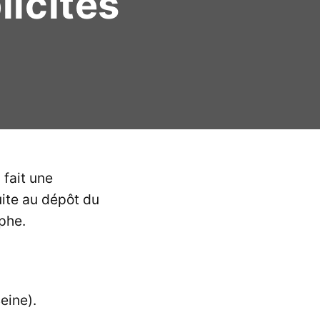
licités
 fait une
ite au dépôt du
phe.
eine).