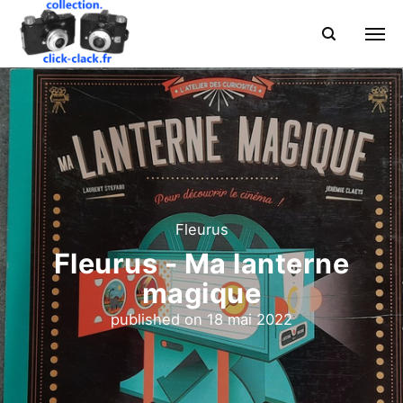
Fleurus
Fleurus - Ma lanterne
magique
published on
18 mai 2022