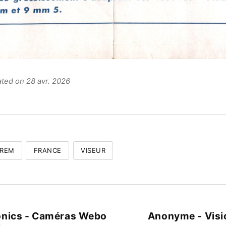
ated on 28 avr. 2026
EREM
FRANCE
VISEUR
onics - Caméras Webo
Anonyme - Visi