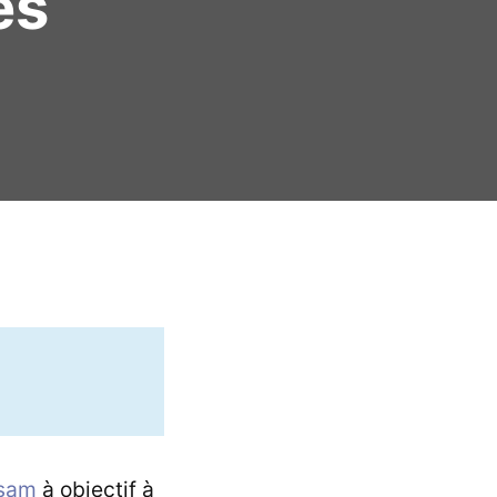
es
csam
à objectif à