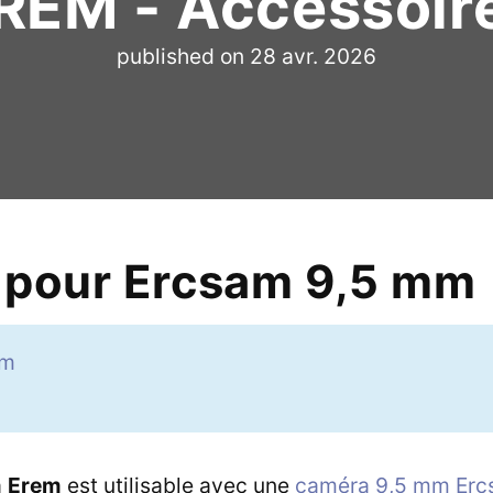
REM - Accessoir
published on
28 avr. 2026
 pour Ercsam 9,5 mm
em
a
Erem
est utilisable avec une
caméra 9,5 mm Er