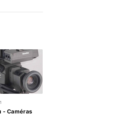
1
u - Caméras