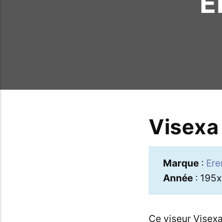
E
Visexa
Marque
:
Er
Année
: 195x
Ce viseur Visex